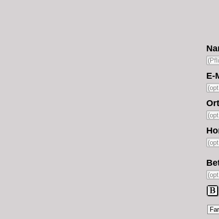
Na
E-M
Ort
Ho
Bet